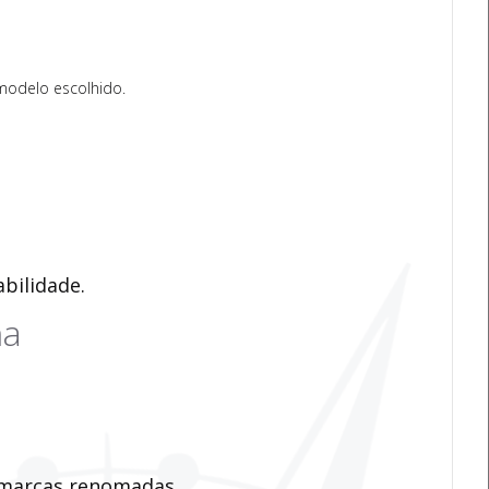
 modelo escolhido.
bilidade.
ha
 marcas renomadas.