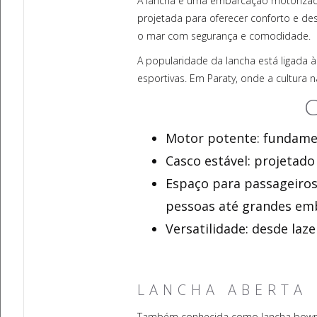
A lancha é uma embarcação motorizada 
projetada para oferecer conforto e de
o mar com segurança e comodidade.
A popularidade da lancha está ligada à
esportivas. Em Paraty, onde a cultura n
C
Motor potente: fundamen
Casco estável: projetad
Espaço para passageiros
pessoas até grandes em
Versatilidade: desde laze
LANCHA ABERTA
Também conhecida como lancha bowride