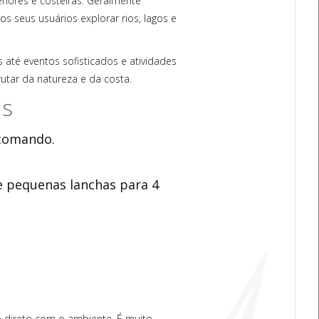
riores e costeiras. Geralmente
s seus usuários explorar rios, lagos e
 até eventos sofisticados e atividades
rutar da natureza e da costa.
as
 comando.
e pequenas lanchas para 4
 direto com o ambiente. É muito