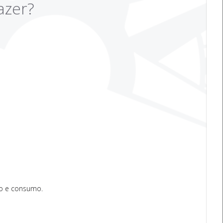
azer?
o e consumo.