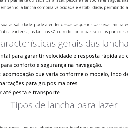
amplamente utilizada para lazer, pesca e transporte em águas inte
sempenho, a lancha combina velocidade e estabilidade, permitindo ao
 sua versatilidade: pode atender desde pequenos passeios familiares
áutica é intensa, as lanchas são um dos principais veículos para desf
aracterísticas gerais das lanch
tal para garantir velocidade e resposta rápida ao
o para conforto e segurança na navegação.
: acomodação que varia conforme o modelo, indo d
barcações para grupos maiores.
r até pesca e transporte.
Tipos de lancha para lazer
r, possui um deck aberto na proa, ideal para quem busca contato