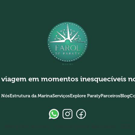
 viagem em momentos inesquecíveis no
 Nós
Estrutura da Marina
Serviços
Explore Paraty
Parceiros
Blog
Co
Marina Farol de Paraty - Todos os Direitos Reservados - 2025