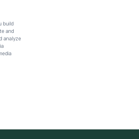
 build
te and
d analyze
ia
 media